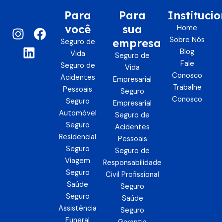
Para
Para
Institucio
você
sua
I
L
F
Home
n
i
a
Sobre Nós
empresa
Seguro de
Blog
s
n
c
Vida
Seguro de
Fale
t
k
e
Seguro de
Vida
Conosco
a
e
b
Acidentes
Empresarial
Trabalhe
g
d
o
Pessoais
Seguro
Conosco
Seguro
r
i
o
Empresarial
Automóvel
a
n
k
Seguro de
Seguro
m
Acidentes
Residencial
Pessoais
Seguro
Seguro de
Viagem
Responsabilidade
Seguro
Civil Profissional
Saúde
Seguro
Seguro
Saúde
Assistência
Seguro
Funeral