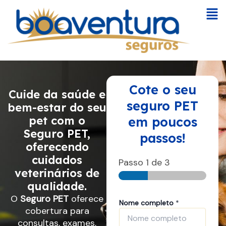
Ir
Fl
para
Me
o
conteúdo
Cote o seu
Cuide da saúde e
seguro PET
bem-estar do seu
pet com o
em poucos
Seguro PET,
passos!
oferecendo
cuidados
Passo
1
de 3
veterinários de
qualidade.
d
O
Seguro PET
oferece
Nome completo
*
e
cobertura para
*
consultas, exames,
T