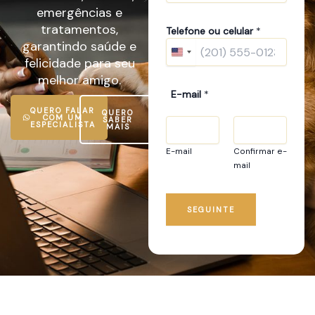
emergências e
i
tratamentos,
p
Telefone ou celular
*
o
garantindo saúde e
U
felicidade para seu
N
melhor amigo.
I
E-mail
*
T
QUERO FALAR
QUERO
COM UM
SABER
E
ESPECIALISTA
MAIS
D
E-mail
Confirmar e-
S
mail
T
A
T
SEGUINTE
E
S
+
1