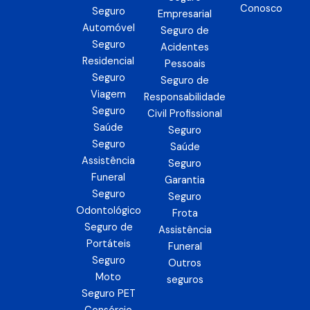
Conosco
a
e
b
Seguro
Empresarial
Automóvel
g
d
o
Seguro de
Seguro
r
i
o
Acidentes
Residencial
a
n
k
Pessoais
Seguro
m
Seguro de
Viagem
Responsabilidade
Seguro
Civil Profissional
Saúde
Seguro
Seguro
Saúde
Assistência
Seguro
Funeral
Garantia
Seguro
Seguro
Odontológico
Frota
Seguro de
Assistência
Portáteis
Funeral
Seguro
Outros
Moto
seguros
Seguro PET