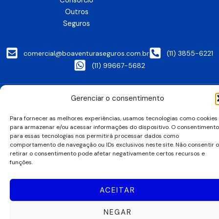
Consórcio
Outros
Seguros
comercial@boaventuraseguros.com.br
(11) 3855-6221
(11) 99667-5682
Política de privacidade
Política de cookies
Gerenciar o consentimento
Todos os direitos reservados. Orgulhosamente desenvolvido por
Debaro
Gen
Para fornecer as melhores experiências, usamos tecnologias como cookies
para armazenar e/ou acessar informações do dispositivo. O consentimento
para essas tecnologias nos permitirá processar dados como
comportamento de navegação ou IDs exclusivos neste site. Não consentir 
retirar o consentimento pode afetar negativamente certos recursos e
funções.
ACEITAR
NEGAR